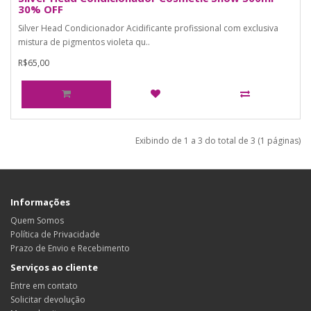
30% OFF
Silver Head Condicionador Acidificante profissional com exclusiva
mistura de pigmentos violeta qu..
R$65,00
Exibindo de 1 a 3 do total de 3 (1 páginas)
Informações
Quem Somos
Política de Privacidade
Prazo de Envio e Recebimento
Serviços ao cliente
Entre em contato
Solicitar devolução